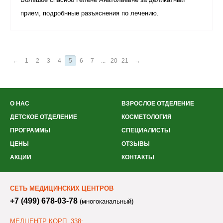
Большое спасибо Гелене Анатольевне за деликатный
прием, подробнные разъяснения по лечению.
←
1
2
3
4
5
6
7
...
20
21
→
О НАС
ВЗРОСЛОЕ ОТДЕЛЕНИЕ
ДЕТСКОЕ ОТДЕЛЕНИЕ
КОСМЕТОЛОГИЯ
ПРОГРАММЫ
СПЕЦИАЛИСТЫ
ЦЕНЫ
ОТЗЫВЫ
АКЦИИ
КОНТАКТЫ
СЕТЬ МЕДИЦИНСКИХ ЦЕНТРОВ
+7 (499) 678-03-78
(многоканальный)
МЕДЦЕНТР КОРП. 338: