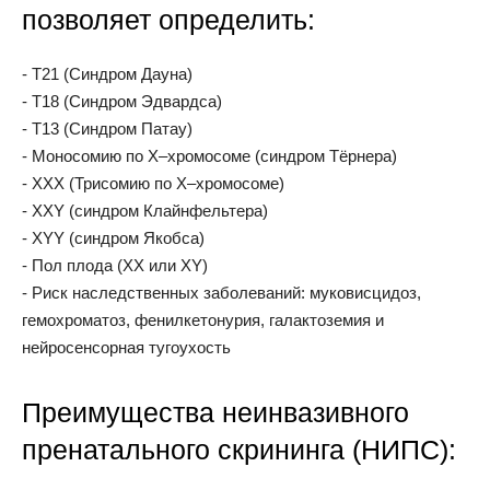
позволяет определить:
- T21 (Синдром Дауна)
- T18 (Синдром Эдвардса)
- T13 (Синдром Патау)
- Моносомию по Х–хромосоме (синдром Тёрнера)
- XXX (Трисомию по Х–хромосоме)
- XXY (синдром Клайнфельтера)
- XYY (синдром Якобса)
- Пол плода (XX или XY)
- Риск наследственных заболеваний: муковисцидоз,
гемохроматоз, фенилкетонурия, галактоземия и
нейросенсорная тугоухость
Преимущества неинвазивного
пренатального скрининга (НИПС):