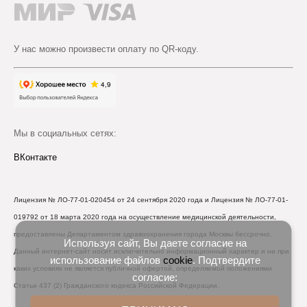
У нас можно произвести оплату по QR-коду.
Мы в социальных сетях:
ВКонтакте
Лицензия № ЛО-77-01-020454 от 24 сентября 2020 года и Лицензия № ЛО-77-01-
019792 от 18 марта 2020 года на осуществление медицинской деятельности,
предоставлены Департаментом здравоохранения города Москвы бессрочно.
Используя сайт, Вы даете согласие на
Данный интернет-сайт носит исключительно информационный характер и ни при
использование файлов
cookie
. Подтвердите
каких условиях не является публичной офертой, определяемой положениями
согласие:
Статьи 437 (2) Гражданского кодекса Российской Федерации.